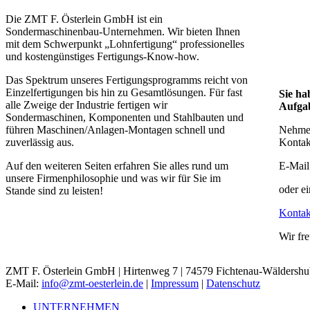
Die ZMT F. Österlein GmbH ist ein
Sondermaschinenbau-Unternehmen. Wir bieten Ihnen
mit dem Schwerpunkt „Lohnfertigung“ professionelles
und kostengünstiges Fertigungs-Know-how.
Das Spektrum unseres Fertigungsprogramms reicht von
Einzelfertigungen bis hin zu Gesamtlösungen. Für fast
Sie ha
alle Zweige der Industrie fertigen wir
Aufgab
Sondermaschinen, Komponenten und Stahlbauten und
führen Maschinen/Anlagen-Montagen schnell und
Nehmen
zuverlässig aus.
Kontak
Auf den weiteren Seiten erfahren Sie alles rund um
E-Mail
unsere Firmenphilosophie und was wir für Sie im
oder e
Stande sind zu leisten!
Kontak
Wir fre
ZMT F. Österlein GmbH | Hirtenweg 7 | 74579 Fichtenau-Wäldershub |
E-Mail:
info@zmt-oesterlein.de
|
Impressum
|
Datenschutz
UNTERNEHMEN